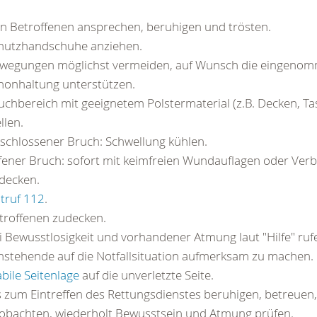
n Betroffenen ansprechen, beruhigen und trösten.
hutzhandschuhe anziehen.
wegungen möglichst vermeiden, auf Wunsch die eingeno
honhaltung unterstützen.
uchbereich mit geeignetem Polstermaterial (z.B. Decken, Ta
llen.
schlossener Bruch: Schwellung kühlen.
fener Bruch: sofort mit keimfreien Wundauflagen oder Ver
decken.
truf 112
.
troffenen zudecken.
i Bewusstlosigkeit und vorhandener Atmung laut "Hilfe" ru
stehende auf die Notfallsituation aufmerksam zu machen
abile Seitenlage
auf die unverletzte Seite.
s zum Eintreffen des Rettungsdienstes beruhigen, betreuen
obachten, wiederholt Bewusstsein und Atmung prüfen.