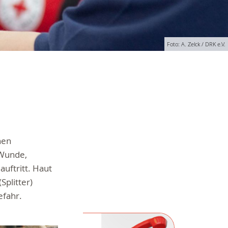
Foto: A. Zelck / DRK e.V.
hen
 Wunde,
uftritt. Haut
Splitter)
efahr.