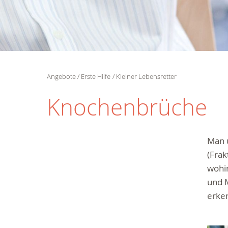
Angebote
Erste Hilfe
Kleiner Lebensretter
Knochenbrüche
Man 
(Fra
wohi
und M
erken