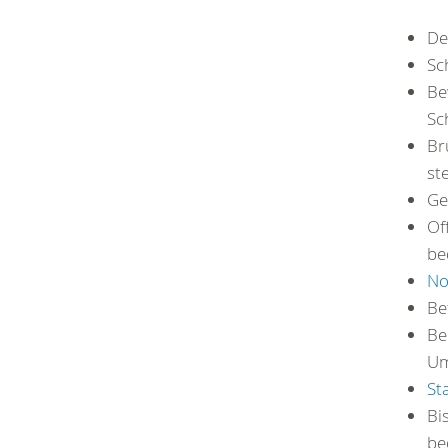
De
Sc
Be
Sc
Br
ste
Ge
Of
be
No
Be
Be
Um
St
Bi
be