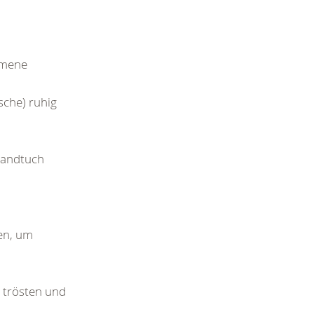
mmene
sche) ruhig
bandtuch
fen, um
.
, trösten und