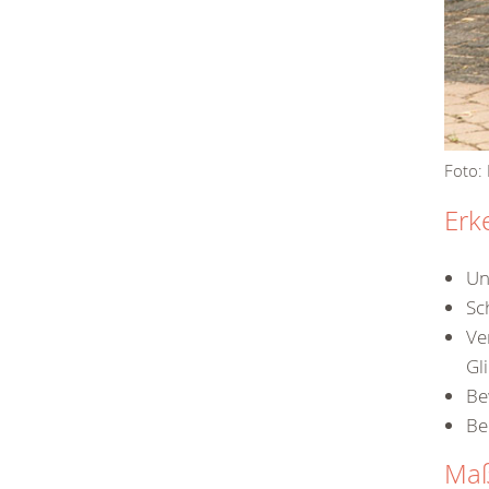
Foto:
Erk
Un
Sc
Ve
Gl
Be
Be
Ma