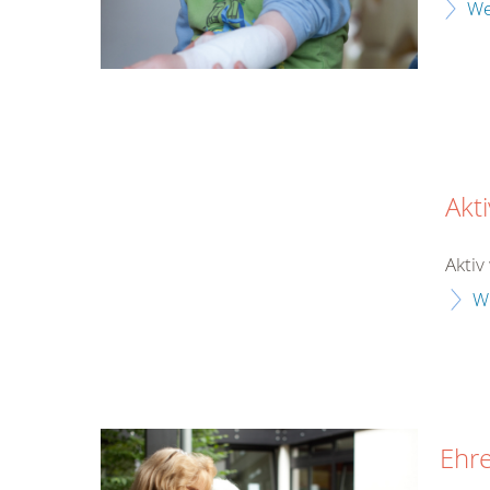
We
Akt
Aktiv
W
Ehr