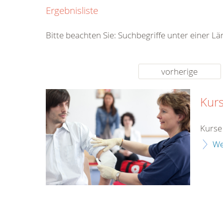
0800
Ergebnisliste
00
Infos fü
Bitte beachten Sie: Suchbegriffe unter einer L
kostenf
rund um d
vorherige
Kurs
Kurse
We