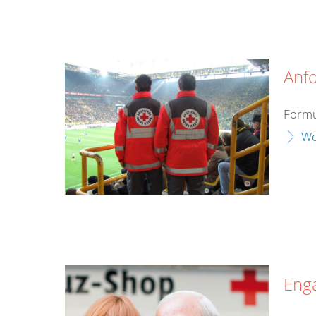
Anf
Formu
We
Eng