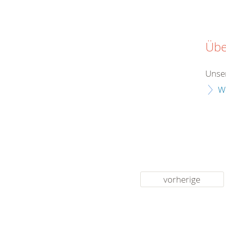
Übe
Unser
W
vorherige