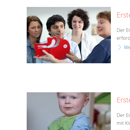
Erst
Der Er
erford
We
Erst
Der Er
mit Ki