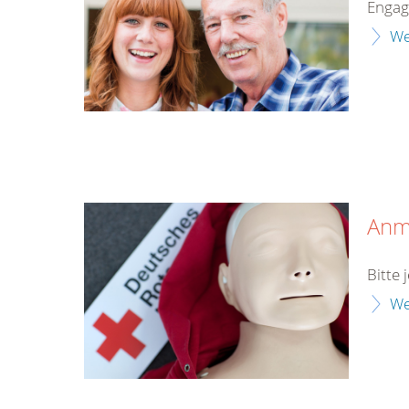
Enga
We
Anm
Bitte
We