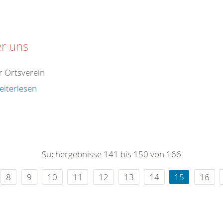
r uns
 Ortsverein
eiterlesen
Suchergebnisse 141 bis 150 von 166
8
9
10
11
12
13
14
15
16