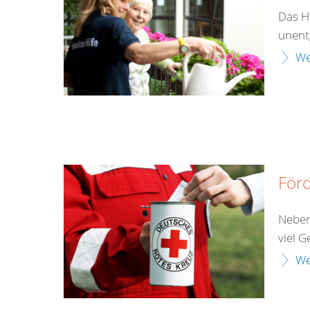
Das He
unentg
We
Förd
Neben
viel G
We