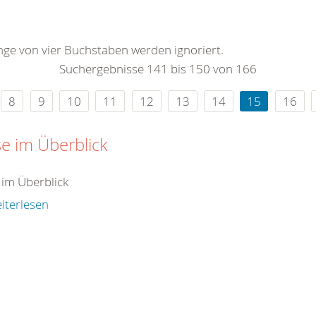
0
365
0
r Sie
änge von vier Buchstaben werden ignoriert.
rei
Suchergebnisse 141 bis 150 von 166
ie Uhr
8
9
10
11
12
13
14
15
16
e im Überblick
 im Überblick
iterlesen