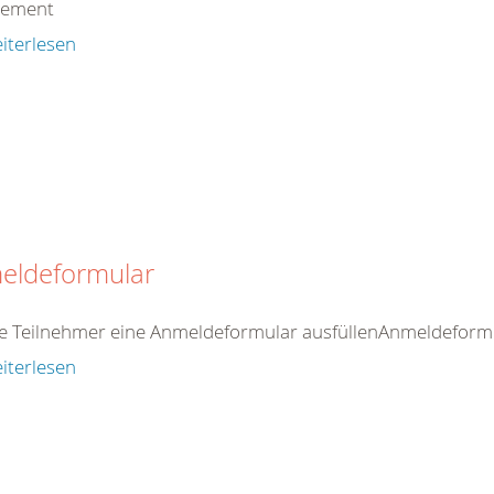
gement
iterlesen
eldeformular
 je Teilnehmer eine Anmeldeformular ausfüllenAnmeldeformul
iterlesen